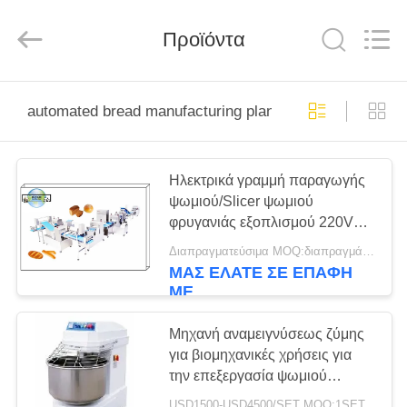
MACHINERY
CO.,LTD.
All
Rights
Προϊόντα
Reserved.
Developed
by
ECER
ΣΠΊΤΙ
automated bread manufacturing plant
ΠΡΟΪΌΝΤΑ
Ηλεκτρικά γραμμή παραγωγής
ψωμιού/Slicer ψωμιού
ΠΕΡΊΠΟΥ
φρυγανιάς εξοπλισμού 220V
ΕΜΕΊΣ
συμπεριλαμβανόμενο
Διαπραγματεύσιμα MOQ:διαπραγμάτευση
ΜΑΣ ΕΛΆΤΕ ΣΕ ΕΠΑΦΉ
ΜΕ
ΓΎΡΟΣ
ΕΡΓΟΣΤΑΣΊΩΝ
Μηχανή αναμειγνύσεως ζύμης
για βιομηχανικές χρήσεις για
την επεξεργασία ψωμιού
ΠΟΙΟΤΙΚΌΣ
Μηχανή αναμειγνύσεως ζύμης
USD1500-USD4500/SET MOQ:1SET