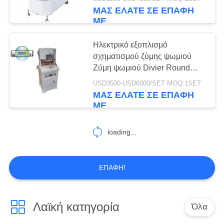
ΈΛΕΓΧΟΣ
ψωμιού από ανοξείδωτο
ΜΑΣ ΕΛΆΤΕ ΣΕ ΕΠΑΦΉ
χάλυβα Μηχανή αναμειγνύσεως
ΜΕ
ψωμιού από αλεύρι
ΜΑΣ
Ηλεκτρικό εξοπλισμό
ΕΛΆΤΕ
σχηματισμού ζύμης ψωμιού
ΣΕ
Ζύμη ψωμιού Divier Round
Machine, πλήρης μηχανή
ΕΠΑΦΉ
USD3500-USD6000/SET MOQ:1SET
σχηματισμού ψωμιού Μεγάλη
ΜΑΣ ΕΛΆΤΕ ΣΕ ΕΠΑΦΉ
ΜΕ
χωρητικότητα
ΜΕ
ΕΙΔΉΣΕΙΣ
loading...
ΖΗΤΉΣΤΕ
ΕΠΑΦΉ!
ΈΝΑ
ΑΠΌΣΠΑΣΜΑ
Λαϊκή κατηγορία
Όλα