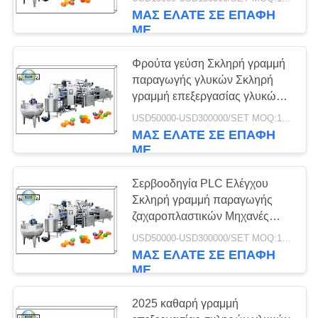
ΈΛΕΓΧΟΣ
προσθήκη ορισμένων
ΜΑΣ ΕΛΆΤΕ ΣΕ ΕΠΑΦΉ
συσκευών.
ΜΕ
ΜΑΣ
13
Φρούτα γεύση Σκληρή γραμμή
ΕΛΆΤΕ
παραγωγής γλυκών Σκληρή
Gummy γραμμή
ΣΕ
γραμμή επεξεργασίας γλυκών
Εξοπλισμός Σκληρές γραμμές
παραγωγής
ΕΠΑΦΉ
USD50000-USD300000/SET MOQ:1 σύνολο
μηχανών κατασκευής γλυκών
ΜΑΣ ΕΛΆΤΕ ΣΕ ΕΠΑΦΉ
ΜΕ
ΜΕ
ΖΗΤΉΣΤΕ
Σερβοοδηγία PLC Ελέγχου
Σκληρή γραμμή παραγωγής
ΈΝΑ
8
ζαχαροπλαστικών Μηχανές
ΑΠΌΣΠΑΣΜΑ
Βιομηχανία Γραμμές
Σκληρή γραμμή
USD50000-USD300000/SET MOQ:1 σύνολο
παραγωγής ζαχαροπλαστικών
ΜΑΣ ΕΛΆΤΕ ΣΕ ΕΠΑΦΉ
παραγωγής
ΜΕ
ΕΙΔΉΣΕΙΣ
καραμελών
2025 καθαρή γραμμή