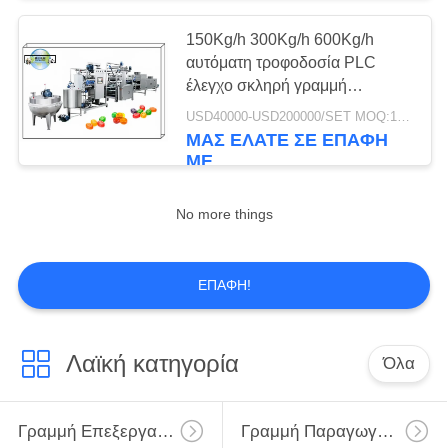
150Kg/h 300Kg/h 600Kg/h
18
αυτόματη τροφοδοσία PLC
Μπισκότο που
έλεγχο σκληρή γραμμή
παραγωγής γλυκών βιομηχανία
USD40000-USD200000/SET MOQ:1SET
διαμορφώνει τη
εργοστάσιο γλυκά μηχανές
ΜΑΣ ΕΛΆΤΕ ΣΕ ΕΠΑΦΉ
ΜΕ
μηχανή
No more things
10
ΕΠΑΦΉ!
Γραμμή
επεξεργασίας
Λαϊκή κατηγορία
Όλα
ψωμιού
Γραμμή Επεξεργασίας Μπισκότων
Γραμμή Παραγωγής Τηγανιτών