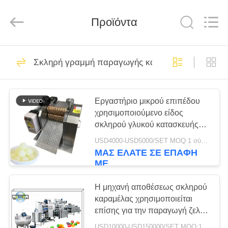
Copyright
©
2019
Προϊόντα
-
2025
biscuitprocessingline.com.
All
Rights
ΣΠΊΤΙ
21
Reserved.
Developed
Σκληρή γραμμή παραγωγής καραμελών
by
γραμμή
ECER
ΠΡΟΪΌΝΤΑ
επεξεργασίας
Εργαστήριο μικρού επιπέδου
μπισκότων
χρησιμοποιούμενο είδος
ΠΕΡΊΠΟΥ
σκληρού γλυκού κατασκευής
ΕΜΕΊΣ
χαλκού κόπτης κυλίνδρων
USD4000-USD5000/SET MOQ:1 σύνολο
μηχανή σχηματισμού γλυκών
ΜΑΣ ΕΛΆΤΕ ΣΕ ΕΠΑΦΉ
5
ΜΕ
ΓΎΡΟΣ
Γραμμή Παραγωγής
ΕΡΓΟΣΤΑΣΊΩΝ
Η μηχανή αποθέσεως σκληρού
καραμέλας χρησιμοποιείται
Τηγανιτών
επίσης για την παραγωγή ζελέ
ΠΟΙΟΤΙΚΌΣ
καραμέλας και λωλίποτ με την
USD10000-USD150000/SET MOQ:1 σύνολο