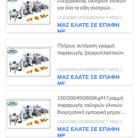
επεξεργασίας σκληρών γλυκών
για όλα τα είδη σκληρών
γλυκών όπως μήλα, φράουλα,
USD50000-USD300000/SET MOQ:1 σύνολο
19
λεμόνι, μάγκο, λιχουδιές κλπ.
ΜΑΣ ΕΛΆΤΕ ΣΕ ΕΠΑΦΉ
ΜΕ
Γραμμή
επεξεργασίας
Πλήρως αυτόματη γραμμή
παραγωγής ζαχαροπλαστικών
σοκολάτας
USD50000-USD800000/SET MOQ:1 σύνολο
ΜΑΣ ΕΛΆΤΕ ΣΕ ΕΠΑΦΉ
ΜΕ
26
Μηχανή παραγωγής
150/300/450/600Kg/H Γραμμή
παραγωγής σκληρών γλυκών
κέικ
Βιομηχανική εμπορική μηχανή
παραγωγής γλυκών
USD50000-USD800000/SET MOQ:1 σύνολο
ΜΑΣ ΕΛΆΤΕ ΣΕ ΕΠΑΦΉ
ΜΕ