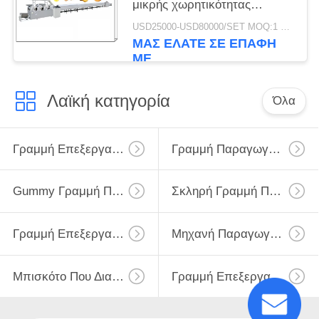
μικρής χωρητικότητας
300Kg/h χωρητικότητα υλικό
USD25000-USD80000/SET MOQ:1 σύνολο
από ανοξείδωτο χάλυβα
ΜΑΣ ΕΛΆΤΕ ΣΕ ΕΠΑΦΉ
ΜΕ
Λαϊκή κατηγορία
Όλα
Γραμμή Επεξεργασίας Μπισκότων
Γραμμή Παραγωγής Τηγανιτών
Gummy Γραμμή Παραγωγής
Σκληρή Γραμμή Παραγωγής Καραμελών
Γραμμή Επεξεργασίας Σοκολάτας
Μηχανή Παραγωγής Κέικ
Μπισκότο Που Διαμορφώνει Τη Μηχανή
Γραμμή Επεξεργασίας Ψωμιού