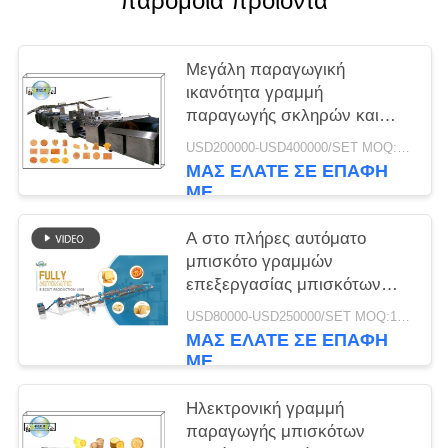
παρόμοια προϊόντα
Μεγάλη παραγωγική
ικανότητα γραμμή
παραγωγής σκληρών και
μαλακών μπισκότων
USD200000-USD400000/SET MOQ:1 σύνολο
1000KG/h Rich Tea Marie
ΜΑΣ ΕΛΆΤΕ ΣΕ ΕΠΑΦΉ
Biscuit Processing Line
ΜΕ
Machines
Α στο πλήρες αυτόματο
μπισκότο γραμμών
επεξεργασίας μπισκότων
γραμμών μπισκότων Ζ
USD80000-USD250000/SET MOQ:1 σύνολο
500kg/H που κατασκευάζει
ΜΑΣ ΕΛΆΤΕ ΣΕ ΕΠΑΦΉ
τον εξοπλισμό
ΜΕ
Ηλεκτρονική γραμμή
παραγωγής μπισκότων