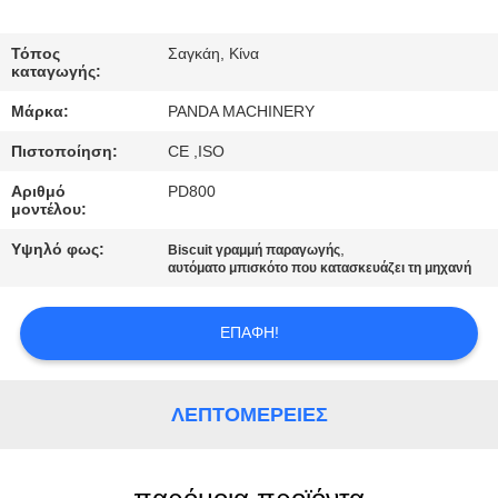
SITEMAP
Τόπος
Σαγκάη, Κίνα
PRIVACY
καταγωγής:
POLICY
Μάρκα:
PANDA MACHINERY
Πιστοποίηση:
CE ,ISO
Αριθμό
PD800
μοντέλου:
Υψηλό φως:
,
Biscuit γραμμή παραγωγής
αυτόματο μπισκότο που κατασκευάζει τη μηχανή
ΕΠΑΦΉ!
ΛΕΠΤΟΜΈΡΕΙΕΣ