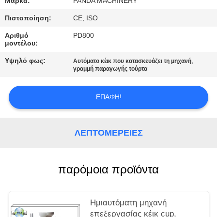
Μάρκα:
PANDA MACHINERY
SITEMAP
Πιστοποίηση:
CE, ISO
PRIVACY
Αριθμό
PD800
μοντέλου:
POLICY
Υψηλό φως:
,
Αυτόματο κέικ που κατασκευάζει τη μηχανή
γραμμή παραγωγής τούρτα
ΕΠΑΦΉ!
ΛΕΠΤΟΜΈΡΕΙΕΣ
παρόμοια προϊόντα
Ημιαυτόματη μηχανή
επεξεργασίας κέικ cup,