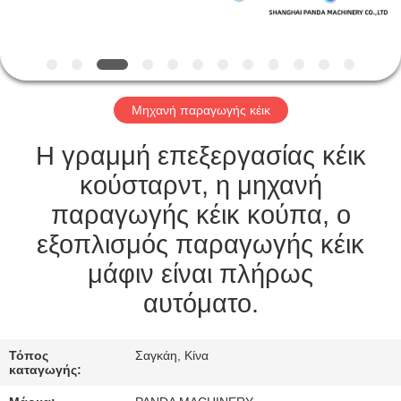
ΈΛΕΓΧΟΣ
ΜΑΣ
ΕΛΆΤΕ
Μηχανή παραγωγής κέικ
ΣΕ
ΕΠΑΦΉ
Η γραμμή επεξεργασίας κέικ
ΜΕ
κούσταρντ, η μηχανή
παραγωγής κέικ κούπα, ο
ΕΙΔΉΣΕΙΣ
εξοπλισμός παραγωγής κέικ
μάφιν είναι πλήρως
ΖΗΤΉΣΤΕ
αυτόματο.
ΈΝΑ
ΑΠΌΣΠΑΣΜΑ
Τόπος
Σαγκάη, Κίνα
καταγωγής: