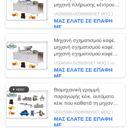
μηχανή πλήρωσης κέντρου
κέικ cup 220V 350-500kg/h
USD50000-USD80000/SET MOQ:1 σύνολο
ΜΑΣ ΕΛΆΤΕ ΣΕ ΕΠΑΦΉ
ΜΕ
Μηχανή σχηματισμού καφέ,
μηχανή σχηματισμού καφέ,
μηχανή σχηματισμού καφέ
Madeleine
USD4500-USD5500/SET MOQ:1 σύνολο
ΜΑΣ ΕΛΆΤΕ ΣΕ ΕΠΑΦΉ
ΜΕ
Βιομηχανική γραμμή
παραγωγής κέικ, αυτόματο
κέικ που καθιστά τη μηχανή
οικονομική
USD25000-USD80000/SET MOQ:1 σύνολο
ΜΑΣ ΕΛΆΤΕ ΣΕ ΕΠΑΦΉ
ΜΕ