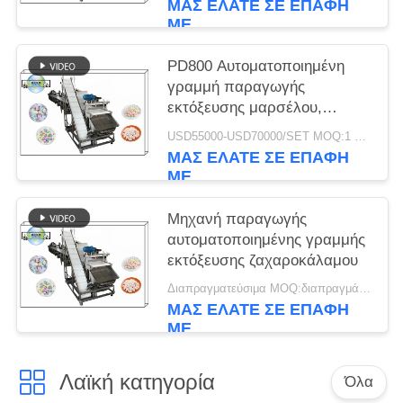
ΜΑΣ ΕΛΆΤΕ ΣΕ ΕΠΑΦΉ
ΜΕ
PD800 Αυτοματοποιημένη
γραμμή παραγωγής
εκτόξευσης μαρσέλου,
μηχανή κατασκευής
USD55000-USD70000/SET MOQ:1 σύνολο
εξοπλισμού γραμμής
ΜΑΣ ΕΛΆΤΕ ΣΕ ΕΠΑΦΉ
επεξεργασίας μαρσέλου
ΜΕ
Μηχανή παραγωγής
αυτοματοποιημένης γραμμής
εκτόξευσης ζαχαροκάλαμου
Διαπραγματεύσιμα MOQ:διαπραγμάτευση
ΜΑΣ ΕΛΆΤΕ ΣΕ ΕΠΑΦΉ
ΜΕ
Λαϊκή κατηγορία
Όλα