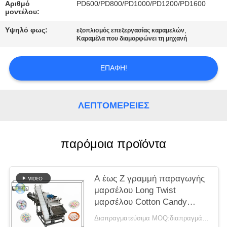
SITEMAP
Αριθμό
PD600/PD800/PD1000/PD1200/PD1600
μοντέλου:
Υψηλό φως:
,
εξοπλισμός επεξεργασίας καραμελών
PRIVACY
Καραμέλα που διαμορφώνει τη μηχανή
POLICY
ΕΠΑΦΉ!
ΛΕΠΤΟΜΈΡΕΙΕΣ
παρόμοια προϊόντα
Α έως Ζ γραμμή παραγωγής
μαρσέλου Long Twist
μαρσέλου Cotton Candy
γραμμή 100-150KG/h
Διαπραγματεύσιμα MOQ:διαπραγμάτευση