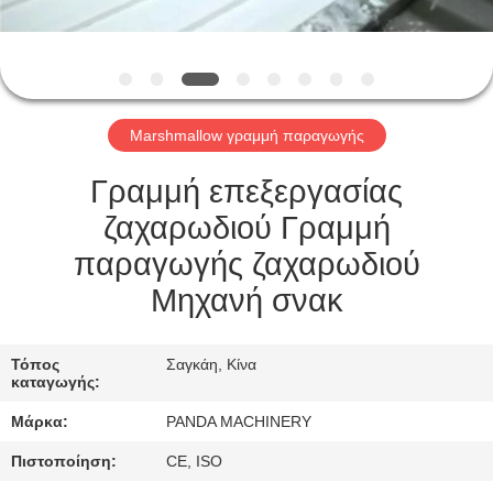
ΈΛΕΓΧΟΣ
ΜΑΣ
ΕΛΆΤΕ
Marshmallow γραμμή παραγωγής
ΣΕ
ΕΠΑΦΉ
Γραμμή επεξεργασίας
ΜΕ
ζαχαρωδιού Γραμμή
παραγωγής ζαχαρωδιού
ΕΙΔΉΣΕΙΣ
Μηχανή σνακ
ΖΗΤΉΣΤΕ
Τόπος
Σαγκάη, Κίνα
καταγωγής:
ΈΝΑ
Μάρκα:
PANDA MACHINERY
ΑΠΌΣΠΑΣΜΑ
Πιστοποίηση:
CE, ISO