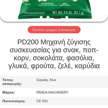
ΈΛΕΓΧΟΣ
ΜΑΣ
ΕΛΆΤΕ
Gummy γραμμή παραγωγής
ΣΕ
ΕΠΑΦΉ
PD200 Μηχανή ζύγισης
ΜΕ
συσκευασίας για σνακ, ποπ-
κορν, σοκολάτα, φασόλια,
ΕΙΔΉΣΕΙΣ
γλυκά, φρούτα, ζελέ, καρύδια
ΖΗΤΉΣΤΕ
Τόπος
Σαγκάη, Κίνα
καταγωγής:
ΈΝΑ
Μάρκα:
PANDA MACHINERY
ΑΠΌΣΠΑΣΜΑ
Πιστοποίηση:
CE ISO