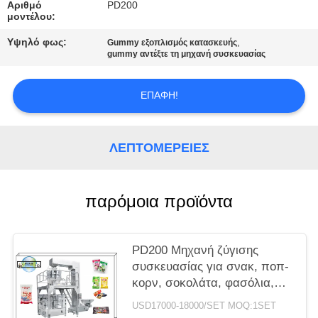
SITEMAP
Αριθμό
PD200
μοντέλου:
Υψηλό φως:
,
Gummy εξοπλισμός κατασκευής
PRIVACY
gummy αντέξτε τη μηχανή συσκευασίας
POLICY
ΕΠΑΦΉ!
ΛΕΠΤΟΜΈΡΕΙΕΣ
παρόμοια προϊόντα
PD200 Μηχανή ζύγισης
συσκευασίας για σνακ, ποπ-
κορν, σοκολάτα, φασόλια,
γλυκά, φρούτα, ζελέ, καρύδια
USD17000-18000/SET MOQ:1SET