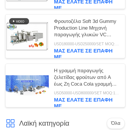
ΜΑΣ ΕΛΆΤΕ ΣΕ ΕΠΑΦΉ
ΜΕ
Φρουτοζέλα Soft 3d Gummy
Production Line Μηχανή
παραγωγής γλυκών VC
600kg/h
USD180000-USD250000/SET MOQ:1 σύνολο
ΜΑΣ ΕΛΆΤΕ ΣΕ ΕΠΑΦΉ
ΜΕ
Η γραμμή παραγωγής
ζελετίδας φρούτων από Α
έως Ζη Coca Cola γραμμή
επεξεργασίας ζελετίδας
USD50000-USD800000/SET MOQ:1 σύνολο
300Kg/h
ΜΑΣ ΕΛΆΤΕ ΣΕ ΕΠΑΦΉ
ΜΕ
Λαϊκή κατηγορία
Όλα