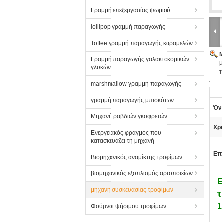
Γραμμή επεξεργασίας ψωμιού
lollipop γραμμή παραγωγής
Toffee γραμμή παραγωγής καραμελών
Γραμμή παραγωγής γαλακτοκομικών
γλυκών
marshmallow γραμμή παραγωγής
γραμμή παραγωγής μπισκότων
Όν
Μηχανή ραβδιών γκοφρετών
Χρ
Ενεργειακός φραγμός που
κατασκευάζει τη μηχανή
Επ
Βιομηχανικός αναμίκτης τροφίμων
βιομηχανικός εξοπλισμός αρτοποιείων
Ε
μηχανή συσκευασίας τροφίμων
1
Φούρνοι ψήσιμου τροφίμων