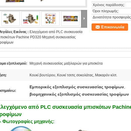
Χρόνος παράδοσης:
Όροι πληρωμής:
Δυνατότητα προσφοράς
Επικοινωνία
Μεγάλες Εικόνας :
Ελεγχόμενο από PLC συσκευασία
μπισκότων Pachine PD320 Μηχανή συσκευασίας
τροφίμων
ομα εξοπλισμού:
Μηχανή συσκευασίας μαξιλαριών για μπισκότα
ήση:
Κουκί βουτύρου, Κουκί τσιπς σοκολάτας, Μακαρόν κλπ.
Εμπορικός εξοπλισμός συσκευασίας τροφίμων
,
ισημαίνω:
βιομηχανικός εξοπλισμός συσκευασίας τροφίμων
λεγχόμενο από PLC συσκευασία μπισκότων Pachin
τροφίμων
- Φωτογραφίες μηχανής: