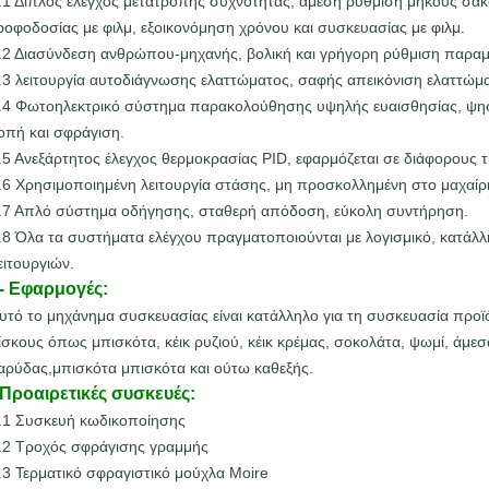
.1 Διπλός έλεγχος μετατροπής συχνότητας, άμεση ρύθμιση μήκους σακ
ροφοδοσίας με φιλμ, εξοικονόμηση χρόνου και συσκευασίας με φιλμ.
.2 Διασύνδεση ανθρώπου-μηχανής, βολική και γρήγορη ρύθμιση παρα
.3 λειτουργία αυτοδιάγνωσης ελαττώματος, σαφής απεικόνιση ελαττώμ
.4 Φωτοηλεκτρικό σύστημα παρακολούθησης υψηλής ευαισθησίας, ψηφι
οπή και σφράγιση.
.5 Ανεξάρτητος έλεγχος θερμοκρασίας PID, εφαρμόζεται σε διάφορους 
.6 Χρησιμοποιημένη λειτουργία στάσης, μη προσκολλημένη στο μαχαίρι
.7 Απλό σύστημα οδήγησης, σταθερή απόδοση, εύκολη συντήρηση.
.8 Όλα τα συστήματα ελέγχου πραγματοποιούνται με λογισμικό, κατάλλ
ειτουργιών.
- Εφαρμογές:
υτό το μηχάνημα συσκευασίας είναι κατάλληλο για τη συσκευασία προϊ
ίσκους όπως μπισκότα, κέικ ρυζιού, κέικ κρέμας, σοκολάτα, ψωμί, άμεσ
αρύδας,μπισκότα μπισκότα και ούτω καθεξής.
Προαιρετικές συσκευές:
.1 Συσκευή κωδικοποίησης
.2 Τροχός σφράγισης γραμμής
.3 Τερματικό σφραγιστικό μούχλα Moire