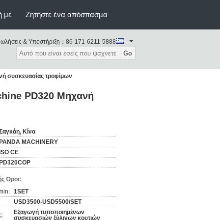
ή με
Ζητήστε ένα απόσπασμα
ωλήσεις & Υποστήριξη：
86-171-6211-5888
Go
νή συσκευασίας τροφίμων
chine PD320 Μηχανή
Σαγκάη, Κίνα
PANDA MACHINERY
ISO CE
PD320COP
ς Όροι:
min:
1SET
USD3500-USD5500/SET
Εξαγωγή τυποποιημένων
ς:
συσκευασιών ξύλινων κουτιών