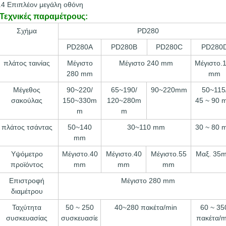
.4 Επιπλέον μεγάλη οθόνη
Τεχνικές παραμέτρους:
Σχήμα
PD280
PD280A
PD280B
PD280C
PD280
πλάτος ταινίας
Μέγιστο
Μέγιστο 240 mm
Μέγιστο.
280 mm
mm
Μέγεθος
90~220/
65~190/
90~220mm
50~115
σακούλας
150~330m
120~280m
45 ~ 90 
m
m
πλάτος τσάντας
50~140
30~110 mm
30 ~ 80 
mm
Υψόμετρο
Μέγιστο.40
Μέγιστο.40
Μέγιστο.55
Μαξ. 35
προϊόντος
mm
mm
mm
Επιστροφή
Μέγιστο 280 mm
διαμέτρου
Ταχύτητα
50 ~ 250
40~280 πακέτα/min
60 ~ 35
συσκευασίας
συσκευασίε
πακέτα/m