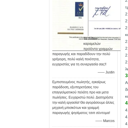
2
τ
2
2
2
κ
Τα Toffee
2
καραμελών
2
προϊόντα γραμμών
παραγωγής και παραδίδουν την πολύ
2
γρήγορη, πολύ καλή ποιότητα,
2
ευχαριστίες για τη συνεργασία σας!!
λ
—— Justin
3
Εμπιστευμένος πωλητής, εγκαίρως
Α
παράδοση, εξυπηρετήσεις του
δ
επαγγελματικού πελάτη προ και μετα
κ
πωλήσεις. Ευχαριστώ πολύ. Διατηρήστε
την καλή εργασία! Θα αγοράσουμε άλλες
4
μηχανή μπισκότων και γραμμή
4
παραγωγής ψησίματος τσιπ σύντομα!
4
—— Marcos
4