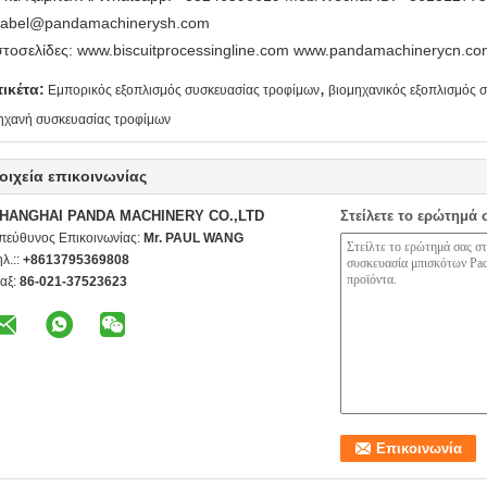
sabel@pandamachinerysh.com
στοσελίδες: www.biscuitprocessingline.com www.pandamachinerycn.
,
τικέτα:
Εμπορικός εξοπλισμός συσκευασίας τροφίμων
βιομηχανικός εξοπλισμός 
ηχανή συσκευασίας τροφίμων
οιχεία επικοινωνίας
HANGHAI PANDA MACHINERY CO.,LTD
Στείλετε το ερώτημά 
πεύθυνος Επικοινωνίας:
Mr. PAUL WANG
ηλ.::
+8613795369808
αξ:
86-021-37523623