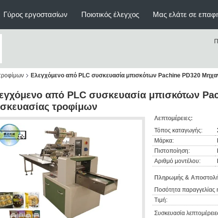
Γύρος εργοστασίων
Ποιοτικός έλεγχος
Μας ελάτε σε επαφ
Π
τροφίμων
Ελεγχόμενο από PLC συσκευασία μπισκότων Pachine PD320 Μηχα
εγχόμενο από PLC συσκευασία μπισκότων Pa
σκευασίας τροφίμων
Λεπτομέρειες:
Τόπος καταγωγής:
Μάρκα:
Πιστοποίηση:
Αριθμό μοντέλου:
Πληρωμής & Αποστολή
Ποσότητα παραγγελίας 
Τιμή:
Συσκευασία λεπτομέρειε