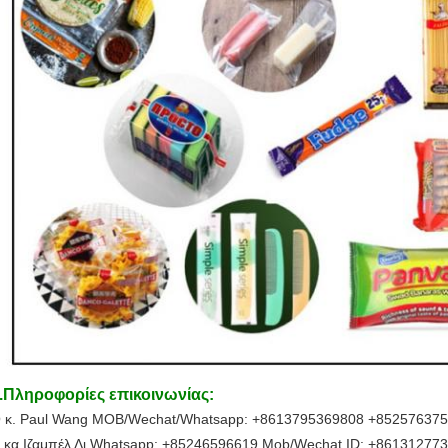
.
Πληροφορίες επικοινωνίας:
 κ. Paul Wang MOB/Wechat/Whatsapp: +8613795369808 +852576375
 κα Ιζαμπέλ Λι Whatsapp: +85246596619 Mob/Wechat ID: +861312773