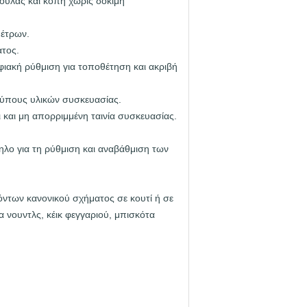
ούλας και κοπή χωρίς δοκιμή
μέτρων.
ατος.
ακή ρύθμιση για τοποθέτηση και ακριβή
τύπους υλικών συσκευασίας.
 και μη απορριμμένη ταινία συσκευασίας.
ηλο για τη ρύθμιση και αναβάθμιση των
όντων κανονικού σχήματος σε κουτί ή σε
α νουντλς, κέικ φεγγαριού, μπισκότα