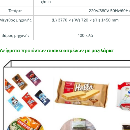
ς/min
Τετάρτη
220V/380V 50Hz/60H
Μέγεθος μηχανής
(L) 3770 × ((W) 720 × ((H) 1450 mm
Βάρος μηχανής
400 κιλά
Δείγματα προϊόντων συσκευασμένων με μαξιλάρια: