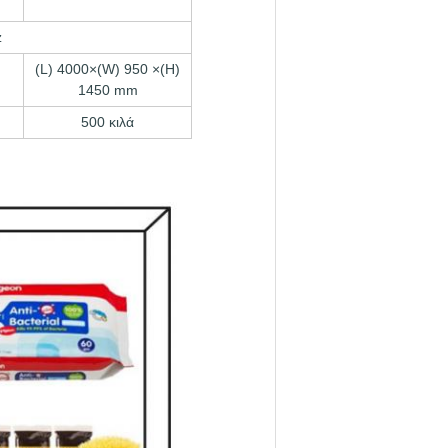
z
(L) 4000×(W) 950 ×(H)
1450 mm
500 κιλά