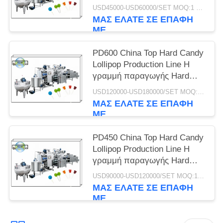
ανά ώρα Αυτοματοποιημένη
USD45000-USD60000/SET MOQ:1 σύνολο
15-50KW
ΜΑΣ ΕΛΆΤΕ ΣΕ ΕΠΑΦΉ
ΜΕ
PD600 China Top Hard Candy
Lollipop Production Line Η
γραμμή παραγωγής Hard
Candy Lollipop είναι η γραμμή
USD120000-USD180000/SET MOQ:1 σύνολο
επεξεργασίας Hard Candy
ΜΑΣ ΕΛΆΤΕ ΣΕ ΕΠΑΦΉ
Lollipop
ΜΕ
PD450 China Top Hard Candy
Lollipop Production Line Η
γραμμή παραγωγής Hard
Candy Lollipop είναι η γραμμή
USD90000-USD120000/SET MOQ:1 σύνολο
επεξεργασίας Hard Candy
ΜΑΣ ΕΛΆΤΕ ΣΕ ΕΠΑΦΉ
Lollipop
ΜΕ