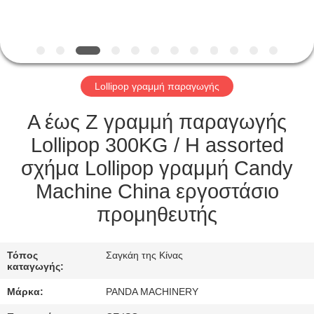
ΈΛΕΓΧΟΣ
ΜΑΣ
ΕΛΆΤΕ
Lollipop γραμμή παραγωγής
ΣΕ
ΕΠΑΦΉ
Α έως Ζ γραμμή παραγωγής
ΜΕ
Lollipop 300KG / H assorted
σχήμα Lollipop γραμμή Candy
ΕΙΔΉΣΕΙΣ
Machine China εργοστάσιο
προμηθευτής
ΖΗΤΉΣΤΕ
ΈΝΑ
Τόπος
Σαγκάη της Κίνας
καταγωγής:
ΑΠΌΣΠΑΣΜΑ
Μάρκα:
PANDA MACHINERY