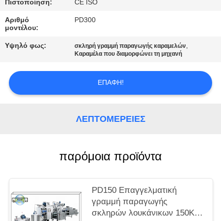
SITEMAP
Πιστοποίηση:
CE ISO
Αριθμό
PD300
μοντέλου:
PRIVACY
Υψηλό φως:
,
σκληρή γραμμή παραγωγής καραμελών
POLICY
Καραμέλα που διαμορφώνει τη μηχανή
ΕΠΑΦΉ!
ΛΕΠΤΟΜΈΡΕΙΕΣ
παρόμοια προϊόντα
PD150 Επαγγελματική
γραμμή παραγωγής
σκληρών λουκάνικων 150KG