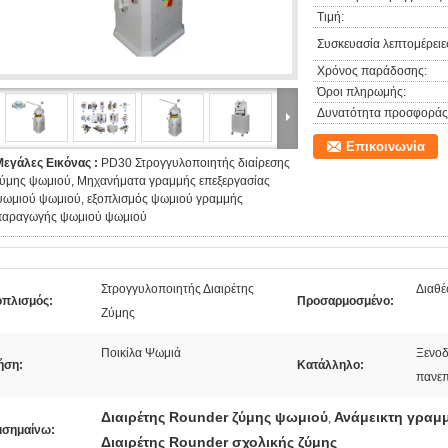
Τιμή:
Συσκευασία λεπτομέρειε
Χρόνος παράδοσης:
Όροι πληρωμής:
Δυνατότητα προσφοράς
Επικοινωνία
Μεγάλες Εικόνας :
PD30 Στρογγυλοποιητής διαίρεσης
ζύμης ψωμιού, Μηχανήματα γραμμής επεξεργασίας
ψωμιού ψωμιού, εξοπλισμός ψωμιού γραμμής
παραγωγής ψωμιού ψωμιού
Στρογγυλοποιητής Διαιρέτης
Διαθέ
οπλισμός:
Προσαρμοσμένο:
Ζύμης
Ποικίλα Ψωμιά
Ξενοδ
ήση:
Κατάλληλο:
πανεπ
Διαιρέτης Rounder ζύμης ψωμιού
Ανάμεικτη γραμ
,
ισημαίνω:
Διαιρέτης Rounder σχολικής ζύμης