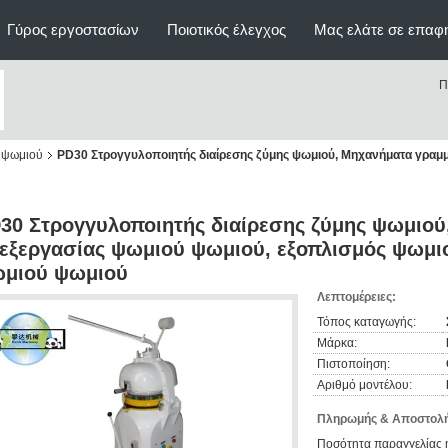
Γύρος εργοστασίων
Ποιοτικός έλεγχος
Μας ελάτε σε επαφ
Π
 ψωμιού
PD30 Στρογγυλοποιητής διαίρεσης ζύμης ψωμιού, Μηχανήματα γραμμ
30 Στρογγυλοποιητής διαίρεσης ζύμης ψωμιο
εξεργασίας ψωμιού ψωμιού, εξοπλισμός ψωμ
μιού ψωμιού
Λεπτομέρειες:
Τόπος καταγωγής:
Μάρκα:
Πιστοποίηση:
Αριθμό μοντέλου:
Πληρωμής & Αποστολή
Ποσότητα παραγγελίας 