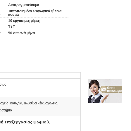
Διαπραγματεύσιμα
Τυποποιημένα εξαγωγικά ξύλινα
ς:
κουτιά
10 εργάσιμες μέρες
T / T
:
50 σετ ανά μήνα
σιμο
οχείο, κουζίνα, αλυσίδα κέικ, σχολείο,
ιστήμιο
μή επεξεργασίας ψωμιού
,