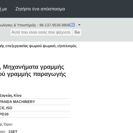
ή με
Ζητήστε ένα απόσπασμα
ωλήσεις & Υποστήριξη：
86-137-9536-9808
Go
ής επεξεργασίας ψωμιού ψωμιού, εξοπλισμός
ύ, Μηχανήματα γραμμής
ιού γραμμής παραγωγής
Σαγκάη, Κίνα
PANDA MACHINERY
CE, ISO
PD30
ς Όροι:
min:
1SET