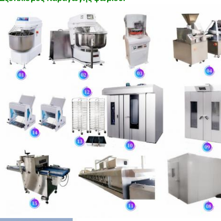
Αφήστε ένα μήνυμα
We bellen je snel terug!