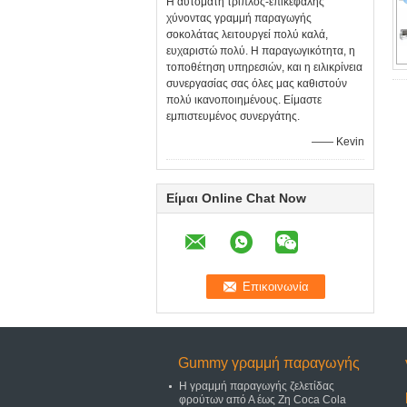
Η αυτόματη τριπλός-επικεφαλής
χύνοντας γραμμή παραγωγής
σοκολάτας λειτουργεί πολύ καλά,
ευχαριστώ πολύ. Η παραγωγικότητα, η
τοποθέτηση υπηρεσιών, και η ειλικρίνεια
συνεργασίας σας όλες μας καθιστούν
πολύ ικανοποιημένους. Είμαστε
εμπιστευμένος συνεργάτης.
—— Kevin
Είμαι Online Chat Now
Gummy γραμμή παραγωγής
Η γραμμή παραγωγής ζελετίδας
φρούτων από Α έως Ζη Coca Cola