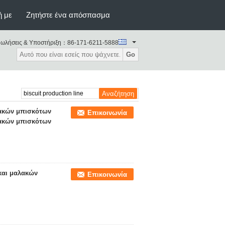
ή με
Ζητήστε ένα απόσπασμα
ωλήσεις & Υποστήριξη：
86-171-6211-5888
Go
λακών μπισκότων
Επικοινωνία
λακών μπισκότων
και μαλακών
Επικοινωνία