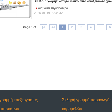
300Kg/h χωρητικότητα υλικό από ανοξείδωτο χά
Διαβάστε περισσότερα
2026-01-19 09:35:32
Page 1 of 8
|<
<<
1
2
3
4
5
6
γραμμή επεξεργασίας
Σκληρή γραμμή παραγωγής
μπισκότων
καραμελών