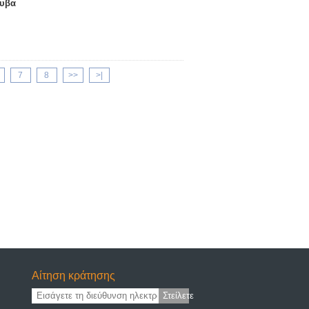
λυβα
7
8
>>
>|
Αίτηση κράτησης
Στείλετε