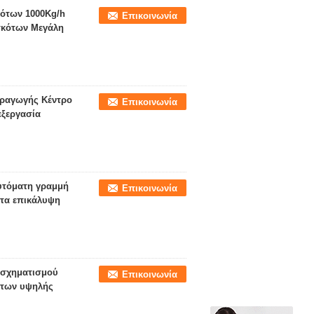
ότων 1000Kg/h
Επικοινωνία
σκότων Μεγάλη
αραγωγής Κέντρο
Επικοινωνία
εξεργασία
υτόματη γραμμή
Επικοινωνία
άτα επικάλυψη
 σχηματισμού
Επικοινωνία
των υψηλής