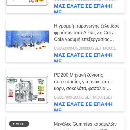
ΈΛΕΓΧΟΣ
ΜΑΣ ΕΛΆΤΕ ΣΕ ΕΠΑΦΉ
ΜΕ
ΜΑΣ
Η γραμμή παραγωγής ζελετίδας
ΕΛΆΤΕ
φρούτων από Α έως Ζη Coca
ΣΕ
Cola γραμμή επεξεργασίας
ζελετίδας 300Kg/h
ΕΠΑΦΉ
USD50000-USD800000/SET MOQ:1 σύνολο
ΜΑΣ ΕΛΆΤΕ ΣΕ ΕΠΑΦΉ
ΜΕ
ΜΕ
ΕΙΔΉΣΕΙΣ
PD200 Μηχανή ζύγισης
συσκευασίας για σνακ, ποπ-
κορν, σοκολάτα, φασόλια,
ΖΗΤΉΣΤΕ
γλυκά, φρούτα, ζελέ, καρύδια
USD17000-18000/SET MOQ:1SET
ΈΝΑ
ΜΑΣ ΕΛΆΤΕ ΣΕ ΕΠΑΦΉ
ΜΕ
ΑΠΌΣΠΑΣΜΑ
Μεγάλες Gummies καραμελών