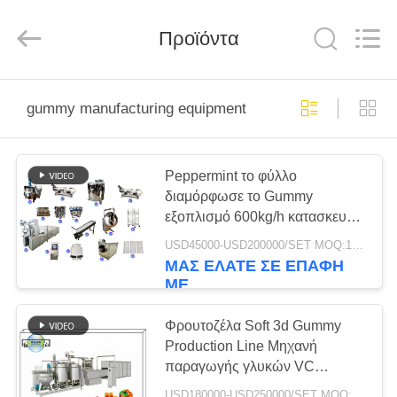
PANDA
MACHINERY
CO.,LTD.
All
Προϊόντα
Rights
Reserved.
Developed
by
ΣΠΊΤΙ
ECER
gummy manufacturing equipment
ΠΡΟΪΌΝΤΑ
Peppermint το φύλλο
διαμόρφωσε το Gummy
ΠΕΡΊΠΟΥ
εξοπλισμό 600kg/h κατασκευής
ΕΜΕΊΣ
εξοπλισμού καραμελών
USD45000-USD200000/SET MOQ:1 σύνολο
έγκρισης CE γραμμών
ΜΑΣ ΕΛΆΤΕ ΣΕ ΕΠΑΦΉ
παραγωγής Gummies
ΜΕ
ΓΎΡΟΣ
ΕΡΓΟΣΤΑΣΊΩΝ
Φρουτοζέλα Soft 3d Gummy
Production Line Μηχανή
παραγωγής γλυκών VC
ΠΟΙΟΤΙΚΌΣ
600kg/h
USD180000-USD250000/SET MOQ:1 σύνολο