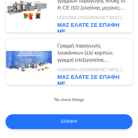
SITEMAP
γραμμών παραγωγής 600kg το
/h CE ISO ζελατίνας μηχανές
επεξεργασίας καραμελών
USD10000-USD150000/SET MOQ:1 σύνολο
PRIVACY
gelatim softcandy
ΜΑΣ ΕΛΆΤΕ ΣΕ ΕΠΑΦΉ
POLICY
ΜΕ
Γραμμή παραγωγής
λουκάνικων ζελέ καρπών,
γραμμή επεξεργασίας
λουκάνικων ζελέ ζελέ ζελέ
USD50000-USD250000/SET MOQ:1 σύνολο
ΜΑΣ ΕΛΆΤΕ ΣΕ ΕΠΑΦΉ
ΜΕ
No more things
ΕΠΑΦΉ!