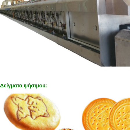
Αφήστε ένα μήνυμα
Δείγματα ψήσιμου:
We bellen je snel terug!