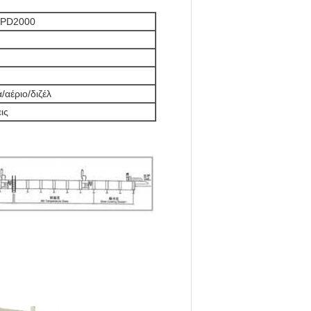
-PD2000
h
/αέριο/διζέλ
ις