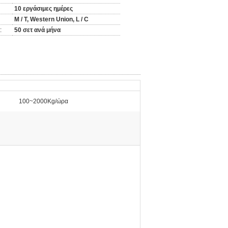
10 εργάσιμες ημέρες
Μ / Τ, Western Union, L / C
:
50 σετ ανά μήνα
100~2000Kg/ώρα