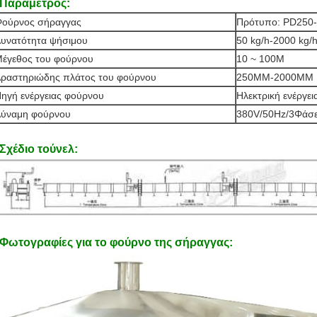
Παράμετρος:
ούρνος σήραγγας
Πρότυπο: PD250
υνατότητα ψήσιμου
50 kg/h-2000 kg/
έγεθος του φούρνου
10 ~ 100M
ραστηριώδης πλάτος του φούρνου
250MM-2000MM
ηγή ενέργειας φούρνου
Ηλεκτρική ενέργεια
ύναμη φούρνου
380V/50Hz/3Φάσε
Σχέδιο τούνελ:
Φωτογραφίες για το φούρνο της σήραγγας: