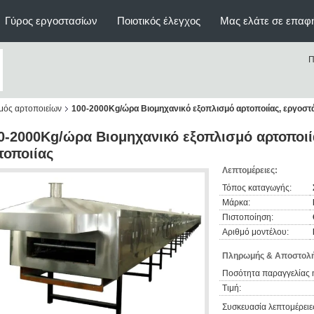
Γύρος εργοστασίων
Ποιοτικός έλεγχος
Μας ελάτε σε επαφ
Π
μός αρτοποιείων
100-2000Kg/ώρα Βιομηχανικό εξοπλισμό αρτοποιίας, εργοστά
0-2000Kg/ώρα Βιομηχανικό εξοπλισμό αρτοποιί
τοποιίας
Λεπτομέρειες:
Τόπος καταγωγής:
Μάρκα:
Πιστοποίηση:
Αριθμό μοντέλου:
Πληρωμής & Αποστολή
Ποσότητα παραγγελίας 
Τιμή:
Συσκευασία λεπτομέρειε