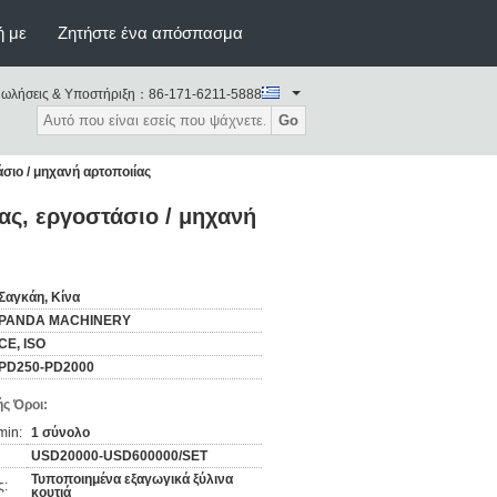
ή με
Ζητήστε ένα απόσπασμα
ωλήσεις & Υποστήριξη：
86-171-6211-5888
Go
σιο / μηχανή αρτοποιίας
ας, εργοστάσιο / μηχανή
Σαγκάη, Κίνα
PANDA MACHINERY
CE, ISO
PD250-PD2000
ς Όροι:
min:
1 σύνολο
USD20000-USD600000/SET
Τυποποιημένα εξαγωγικά ξύλινα
ς:
κουτιά