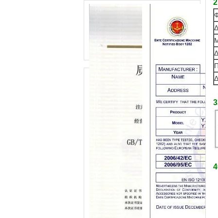
2
Φ
Δ
Μ
Δ
Π
Δ
3
4