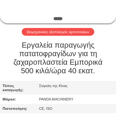
ΈΛΕΓΧΟΣ
ΜΑΣ
ΕΛΆΤΕ
βιομηχανικός εξοπλισμός αρτοποιείων
ΣΕ
ΕΠΑΦΉ
Εργαλεία παραγωγής
ΜΕ
πατατοφραγίδων για τη
ζαχαροπλαστεία Εμπορικά
ΕΙΔΉΣΕΙΣ
500 κιλά/ώρα 40 εκατ.
ΖΗΤΉΣΤΕ
Τόπος
Σαγκάη της Κίνας
καταγωγής:
ΈΝΑ
Μάρκα:
PANDA MACHINERY
ΑΠΌΣΠΑΣΜΑ
Πιστοποίηση:
CE, ISO