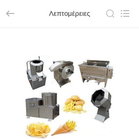
MACHINERY
CO.,LTD.
All
Λεπτομέρειες
Rights
Reserved.
Developed
by
ECER
ΣΠΊΤΙ
ΠΡΟΪΌΝΤΑ
ΠΕΡΊΠΟΥ
ΕΜΕΊΣ
ΓΎΡΟΣ
ΕΡΓΟΣΤΑΣΊΩΝ
ΠΟΙΟΤΙΚΌΣ