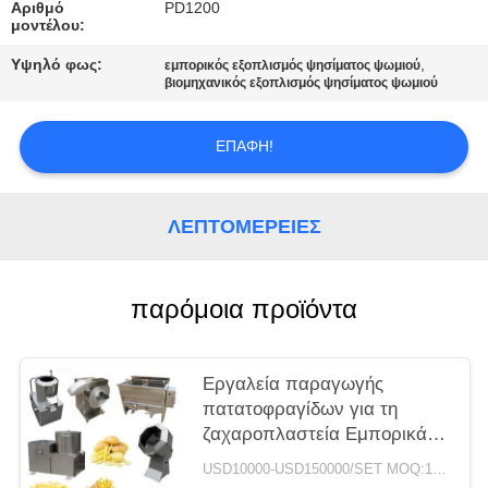
SITEMAP
Αριθμό
PD1200
μοντέλου:
Υψηλό φως:
,
εμπορικός εξοπλισμός ψησίματος ψωμιού
PRIVACY
βιομηχανικός εξοπλισμός ψησίματος ψωμιού
POLICY
ΕΠΑΦΉ!
ΛΕΠΤΟΜΈΡΕΙΕΣ
παρόμοια προϊόντα
Εργαλεία παραγωγής
πατατοφραγίδων για τη
ζαχαροπλαστεία Εμπορικά
500 κιλά/ώρα 40 εκατ.
USD10000-USD150000/SET MOQ:1 σύνολο