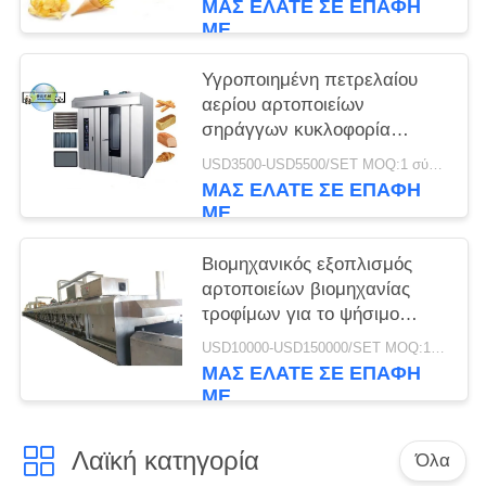
ΜΑΣ ΕΛΆΤΕ ΣΕ ΕΠΑΦΉ
ΜΕ
Υγροποιημένη πετρελαίου
αερίου αρτοποιείων
σηράγγων κυκλοφορία
ζεστού αέρα φούρνων
USD3500-USD5500/SET MOQ:1 σύνολο
περιστροφική
ΜΑΣ ΕΛΆΤΕ ΣΕ ΕΠΑΦΉ
ΜΕ
Βιομηχανικός εξοπλισμός
αρτοποιείων βιομηχανίας
τροφίμων για το ψήσιμο
Cupcakes που
USD10000-USD150000/SET MOQ:1 σύνολο
αυτοματοποιείται
ΜΑΣ ΕΛΆΤΕ ΣΕ ΕΠΑΦΉ
ΜΕ
Λαϊκή κατηγορία
Όλα