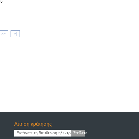
ών
>>
>|
Αίτηση κράτησης
Στείλετε