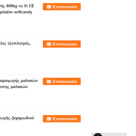
ς 600kg το /h CE
Επικοινωνία
elatim softcandy
λες εξοπλισμός,
Επικοινωνία
παραγωγής μαλακών
Επικοινωνία
θεσης μαλακών
γωγής ζαχαρωδιού
Επικοινωνία