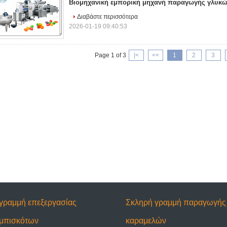
Βιομηχανική εμπορική μηχανή παραγωγής γλυκ
Διαβάστε περισσότερα
2026-01-19 09:40:53
Page 1 of 3
|<
<<
1
2
3
γραμμή επεξεργασίας
Σκληρή γραμμή παραγωγής
μπισκότων
καραμελών