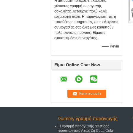
Η αυτόματη τριπλός-επικεφαλής
χύνοντας γραμμή παραγωγής
σοκολάτας λειτουργεί πολύ καλά,
ευχαριστώ πολύ. Η παραγωγικότητα, η
τοποθέτηση υπηρεσιών, και η ειλικρίνεια
συνεργασίας σας όλες μας καθιστούν
πολύ ικανοποιημένους. Είμαστε
εμπιστευμένος συνεργάτης.
—— Kevin
Είμαι Online Chat Now
Gummy γραμμή παραγωγής
Η γραμμή παραγωγής ζελετίδας
φρούτων από Α έως Ζη Coca Cola