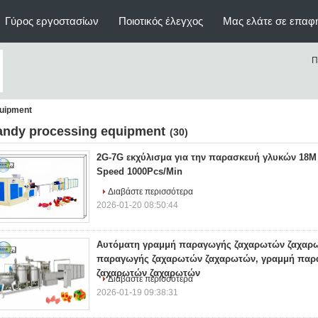
Γύρος εργοστασίων
Ποιοτικός έλεγχος
Μας ελάτε σε επαφ
Π
quipment
andy processing equipment
(30)
2G-7G εκχύλισμα για την παρασκευή γλυκών 18
Speed 1000Pcs/Min
Διαβάστε περισσότερα
2026-01-20 08:50:44
Αυτόματη γραμμή παραγωγής ζαχαρωτών ζαχαρ
παραγωγής ζαχαρωτών ζαχαρωτών, γραμμή παρ
ζαχαρωτών ζαχαρωτών
Διαβάστε περισσότερα
2026-01-19 09:38:31