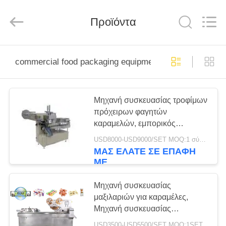
MACHINERY
CO.,LTD.
All
Rights
Προϊόντα
Reserved.
Developed
by
ECER
ΣΠΊΤΙ
commercial food packaging equipment
ΠΡΟΪΌΝΤΑ
Μηχανή συσκευασίας τροφίμων
πρόχειρων φαγητών
ΠΕΡΊΠΟΥ
καραμελών, εμπορικός
ΕΜΕΊΣ
εξοπλισμός συσκευασίας
USD8000-USD9000/SET MOQ:1 σύνολο
τροφίμων
ΜΑΣ ΕΛΆΤΕ ΣΕ ΕΠΑΦΉ
ΜΕ
ΓΎΡΟΣ
ΕΡΓΟΣΤΑΣΊΩΝ
Μηχανή συσκευασίας
μαξιλαριών για καραμέλες,
Μηχανή συσκευασίας
ΠΟΙΟΤΙΚΌΣ
μαξιλαρίων για καραμέλες,
USD3500-USD5500/SET MOQ:1SET