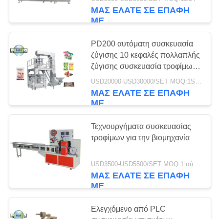
ΈΛΕΓΧΟΣ
Συσκευή συσκευασίας γλυκών
ΜΑΣ ΕΛΆΤΕ ΣΕ ΕΠΑΦΉ
για τούρτες / Μηχανή
ΜΕ
ΜΑΣ
PD200 αυτόματη συσκευασία
ΕΛΆΤΕ
ζύγισης 10 κεφαλές πολλαπλής
ΣΕ
ζύγισης συσκευασία τροφίμων
με 2.5L Hopper
ΕΠΑΦΉ
USD20000-USD30000/SET MOQ:1SET
ΜΑΣ ΕΛΆΤΕ ΣΕ ΕΠΑΦΉ
ΜΕ
ΜΕ
ΕΙΔΉΣΕΙΣ
Τεχνουργήματα συσκευασίας
τροφίμων για την βιομηχανία
ΖΗΤΉΣΤΕ
USD3500-USD5500/SET MOQ:1 σύνολο
ΈΝΑ
ΜΑΣ ΕΛΆΤΕ ΣΕ ΕΠΑΦΉ
ΜΕ
ΑΠΌΣΠΑΣΜΑ
Ελεγχόμενο από PLC