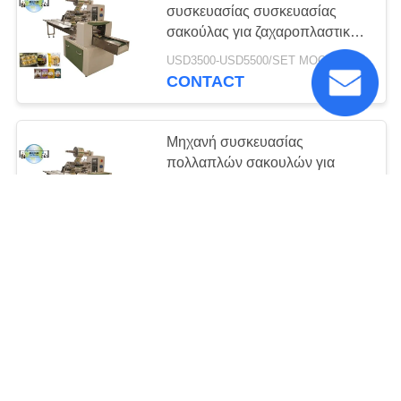
συσκευασίας συσκευασίας
σακούλας για ζαχαροπλαστικά
Croissant Muffin Cup Cake
USD3500-USD5500/SET MOQ:1SET
Packaging Machine Hi-Tech
CONTACT
Εύκολη λειτουργία
Μηχανή συσκευασίας
πολλαπλών σακουλών για
ζαχαροπλαστικά Croissant
Muffin Cup Cake Packaging
USD3500-USD5500/SET MOQ:1SET
Machine Hi-Tech Easy Operate
CONTACT
PD320G
Μηχανή συσκευασίας
μπισκότων Mini Bear Center
USD18000-USD30000/SET MOQ:1SET
CONTACT