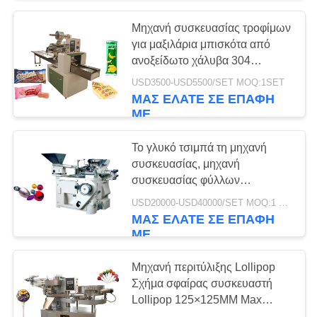
Μηχανή συσκευασίας τροφίμων
για μαξιλάρια μπισκότα από
ανοξείδωτο χάλυβα 304
Μηχανή συσκευασίας ροής
USD3500-USD5500/SET MOQ:1SET
υλικών CE ISO
ΜΑΣ ΕΛΆΤΕ ΣΕ ΕΠΑΦΉ
ΜΕ
Το γλυκό τσιμπά τη μηχανή
συσκευασίας, μηχανή
συσκευασίας φύλλων
αλουμινίου αργιλίου σοκολάτας
USD20000-USD40000/SET MOQ:1 σύνολο
ΜΑΣ ΕΛΆΤΕ ΣΕ ΕΠΑΦΉ
ΜΕ
Μηχανή περιτύλιξης Lollipop
Σχήμα σφαίρας συσκευαστή
Lollipop 125×125MM Max
συσκευαστή για Lollipop