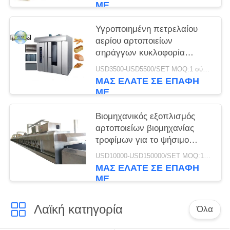
ΜΕ
Υγροποιημένη πετρελαίου
αερίου αρτοποιείων
σηράγγων κυκλοφορία
ζεστού αέρα φούρνων
USD3500-USD5500/SET MOQ:1 σύνολο
περιστροφική
ΜΑΣ ΕΛΆΤΕ ΣΕ ΕΠΑΦΉ
ΜΕ
Βιομηχανικός εξοπλισμός
αρτοποιείων βιομηχανίας
τροφίμων για το ψήσιμο
Cupcakes που
USD10000-USD150000/SET MOQ:1 σύνολο
αυτοματοποιείται
ΜΑΣ ΕΛΆΤΕ ΣΕ ΕΠΑΦΉ
ΜΕ
Λαϊκή κατηγορία
Όλα