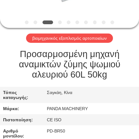
ΈΛΕΓΧΟΣ
ΜΑΣ
ΕΛΆΤΕ
βιομηχανικός εξοπλισμός αρτοποιείων
ΣΕ
ΕΠΑΦΉ
Προσαρμοσμένη μηχανή
ΜΕ
αναμικτών ζύμης ψωμιού
αλευριού 60L 50kg
ΕΙΔΉΣΕΙΣ
Τόπος
Σαγκάη, Κίνα
καταγωγής:
ΖΗΤΉΣΤΕ
Μάρκα:
PANDA MACHINERY
ΈΝΑ
Πιστοποίηση:
CE ISO
ΑΠΌΣΠΑΣΜΑ
Αριθμό
PD-BR50
μοντέλου: