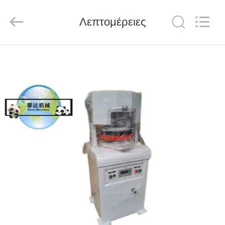
MACHINERY
CO.,LTD.
All
Λεπτομέρειες
Rights
Reserved.
Developed
by
ECER
ΣΠΊΤΙ
ΠΡΟΪΌΝΤΑ
ΠΕΡΊΠΟΥ
ΕΜΕΊΣ
ΓΎΡΟΣ
ΕΡΓΟΣΤΑΣΊΩΝ
ΠΟΙΟΤΙΚΌΣ